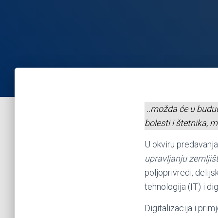
..možda će u buduć
bolesti i štetnika,
U okviru predavanj
upravljanju zemlji
poljoprivredi, delij
tehnologija (IT) i dig
Digitalizacija i pri