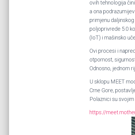
ovih tehnologija čin
a ona podrazumijeva 
primjenu daljinskog 
poljoprivrede 5.0 ko
(IoT) i mašinsko uč
Ovi procesi i napre
otpornost, sigurnost
Odnosno, jednom rij
U sklopu MEET modul
Crne Gore, postavlje
Polaznici su svojim
https://meet.mother