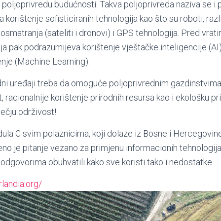
i poljoprivredu budućnosti. Takva poljoprivreda naziva se i 
korištenje sofisticiranih tehnologija kao što su roboti, razli
osmatranja (sateliti i dronovi) i GPS tehnologija. Pred vrat
ja pak podrazumijeva korištenje vještačke inteligencije (AI),
enje (Machine Learning).
dni uređaji treba da omoguće poljoprivrednim gazdinstvima 
, racionalnije korištenje prirodnih resursa kao i ekološku pri
ečju održivost!
a C svim polaznicima, koji dolaze iz Bosne i Hercegovine,
no je pitanje vezano za primjenu informacionih tehnologija (
 odgovorima obuhvatili kako sve koristi tako i nedostatke.
:
landia.org/
Digitalizacija
i