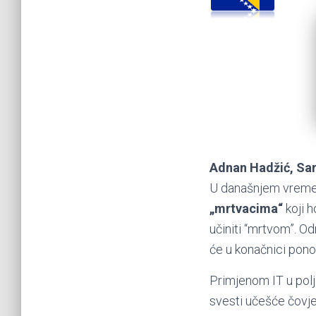
Adnan Hadžić, Sar
U današnjem vremenu
„mrtvacima“
koji h
učiniti “mrtvom”. Od
će u konačnici pono
Primjenom IT u polj
svesti učešće čovje