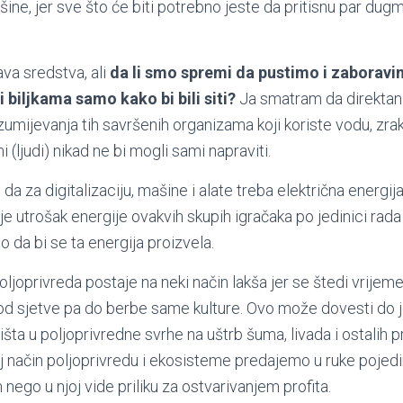
ine, jer sve što će biti potrebno jeste da pritisnu par dug
va sredstva, ali
da li smo spremi da pustimo i zaboravi
biljkama samo kako bi bili siti?
Ja smatram da direktan 
azumijevanja tih savršenih organizama koji koriste vodu, zrak
i (ljudi) nikad ne bi mogli sami napraviti.
 da za digitalizaciju, mašine i alate treba električna energ
ki je utrošak energije ovakvih skupih igračaka po jedinici rada i
 da bi se ta energija proizvela.
joprivreda postaje na neki način lakša jer se štedi vrijeme
 od sjetve pa do berbe same kulture. Ovo može dovesti do 
išta u poljoprivredne svrhe na uštrb šuma, livada i ostalih p
 način poljoprivredu i ekosisteme predajemo u ruke pojedin
ego u njoj vide priliku za ostvarivanjem profita.