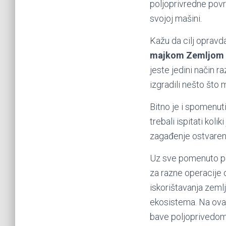
poljoprivredne površ
svojoj mašini.
Kažu da cilj opravda
majkom Zemljom i 
jeste jedini način r
izgradili nešto što m
Bitno je i spomenuti
trebali ispitati koli
zagađenje ostvareno
Uz sve pomenuto pol
za razne operacije
iskorištavanja zemlj
ekosistema. Na ovaj
bave poljoprivedom n