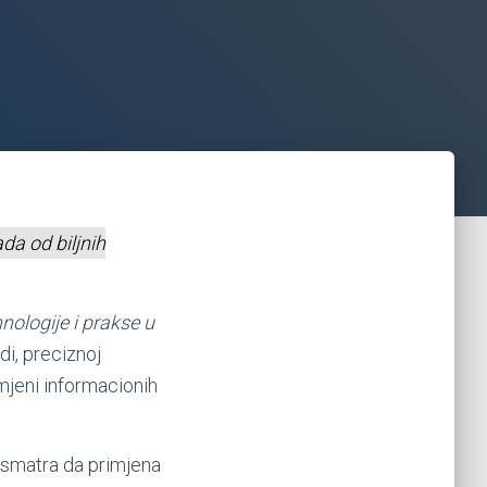
da od biljnih
nologije i prakse u
di, preciznoj
imjeni informacionih
se smatra da primjena