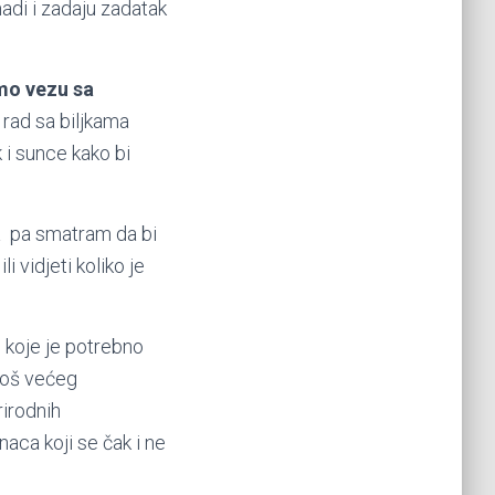
madi i zadaju zadatak
mo vezu sa
rad sa biljkama
 i sunce kako bi
ija pa smatram da bi
li vidjeti koliko je
 koje je potrebno
još većeg
rirodnih
aca koji se čak i ne