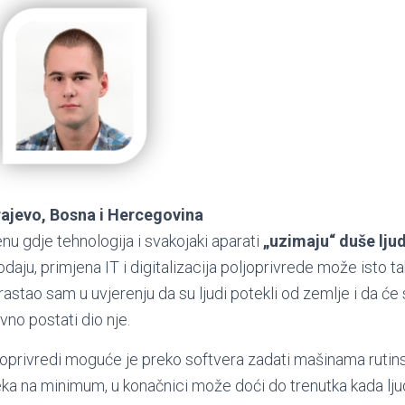
ajevo, Bosna i Hercegovina
 gdje tehnologija i svakojaki aparati
„uzimaju“ duše ljudi
odaju, primjena IT i digitalizacija poljoprivrede može isto t
rastao sam u uvjerenju da su ljudi potekli od zemlje i da će s
vno postati dio nje.
oprivredi moguće je preko softvera zadati mašinama rutins
ka na minimum, u konačnici može doći do trenutka kada ljudi 