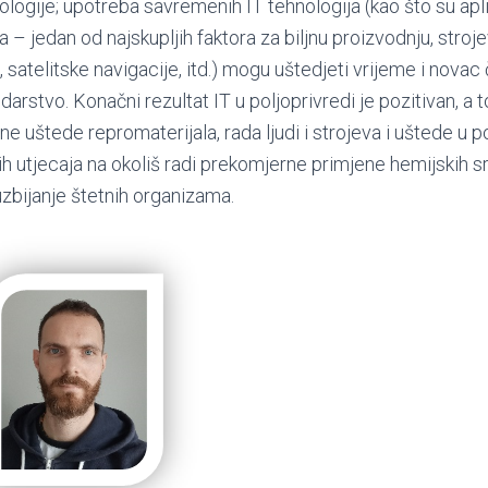
ologije; upotreba savremenih IT tehnologija (kao što su apli
a – jedan od najskupljih faktora za biljnu proizvodnju, stro
a, satelitske navigacije, itd.) mogu uštedjeti vrijeme i novac
arstvo. Konačni rezultat IT u poljoprivredi je pozitivan, a 
ne uštede repromaterijala, rada ljudi i strojeva i uštede u po
h utjecaja na okoliš radi prekomjerne primjene hemijskih s
suzbijanje štetnih organizama.