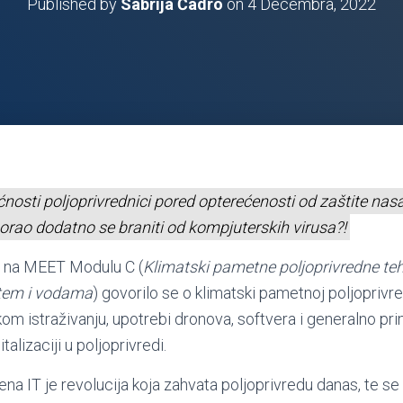
Published by
Sabrija Čadro
on
4 Decembra, 2022
nosti poljoprivrednici pored opterećenosti od zaštite nasa
 morao dodatno se braniti od kompjuterskih virusa?!
a na MEET Modulu C (
Klimatski pametne poljoprivredne teh
štem i vodama
) govorilo se o klimatski pametnoj poljoprivre
skom istraživanju, upotrebi dronova, softvera i generalno pr
italizaciji u poljoprivredi.
mjena IT je revolucija koja zahvata poljoprivredu danas, te 