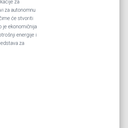
kacije za
jevi za autonomnu
 čime će stvoriti
to je ekonomičnija
trošnji energije i
redstava za