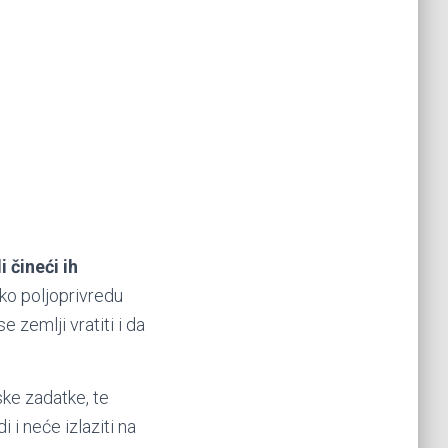
 čineći ih
ako poljoprivredu
e zemlji vratiti i da
ke zadatke, te
i neće izlaziti na