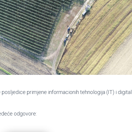
primjena
IT
u
poljoprivredi:
Prednosti
su
manje
više
očite,
postoje
li
 posljedice primjene informacionih tehnologija (IT) i digital
nedostaci?
ljedeće odgovore: