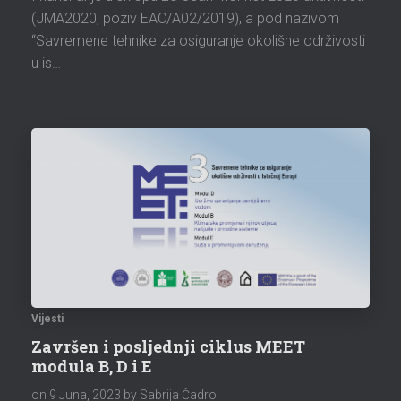
(JMA2020, poziv EAC/A02/2019), a pod nazivom
“Savremene tehnike za osiguranje okolišne održivosti
u is…
Vijesti
Završen i posljednji ciklus MEET
modula B, D i E
on
9 Juna, 2023
by Sabrija Čadro