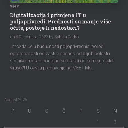
Vijesti
Digitalizacija i primjena IT u
poljoprivredi: Prednosti su manje više
očite, postoje li nedostaci?
on
4 Decembra, 2022
by Sabrija Čadro
..možda će u budućnosti poljoprivrednici pored
opterećenosti od zaštite nasada od biljnih bolesti i
štetnika, morao dodatno se braniti od kompjuterskih
virusa?! U okviru predavanja na MEET Mo…
August 2026
P
U
S
Č
P
S
N
1
2