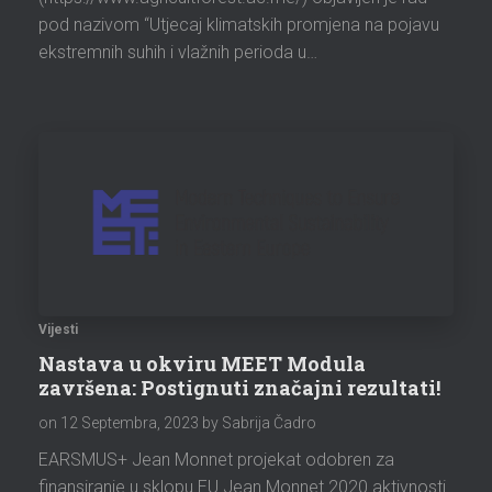
pod nazivom “Utjecaj klimatskih promjena na pojavu
ekstremnih suhih i vlažnih perioda u…
Vijesti
Nastava u okviru MEET Modula
završena: Postignuti značajni rezultati!
on
12 Septembra, 2023
by Sabrija Čadro
EARSMUS+ Jean Monnet projekat odobren za
finansiranje u sklopu EU Jean Monnet 2020 aktivnosti