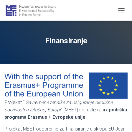
T
O
G
G
L
Finansiranje
E
N
A
V
I
G
A
T
I
O
N
Projekat “
Savremene tehnike za osiguranje okolišne
održivosti u Istočnoj Europi
” (MEET) se realizira
uz podršku
programa Erasmus + Evropske unije
.
Projekat MEET odobren je za finansiranje u sklopu EU Jean