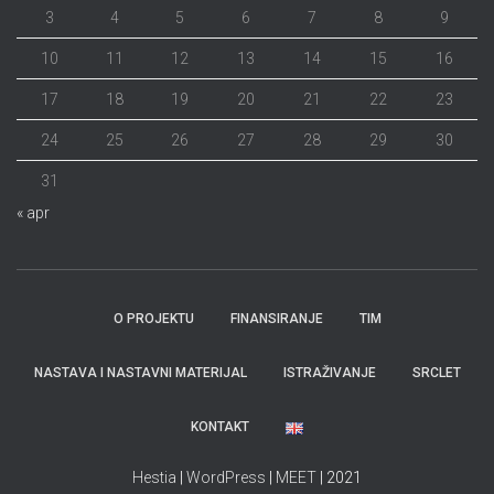
3
4
5
6
7
8
9
10
11
12
13
14
15
16
17
18
19
20
21
22
23
24
25
26
27
28
29
30
31
« apr
O PROJEKTU
FINANSIRANJE
TIM
NASTAVA I NASTAVNI MATERIJAL
ISTRAŽIVANJE
SRCLET
KONTAKT
Hestia
|
WordPress
|
MEET
| 2021